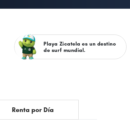
La Bahía India es poco
concurrida y tranquila.
Renta por Día