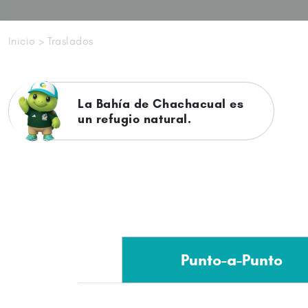
Inicio
> Traslados
La Bahía Maguey ofrece
deportes acuáticos.
Punto-a-Punto