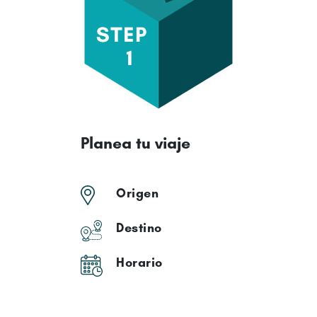
Confirmación
Mensaje
de confirmación
Resolución
de dudas