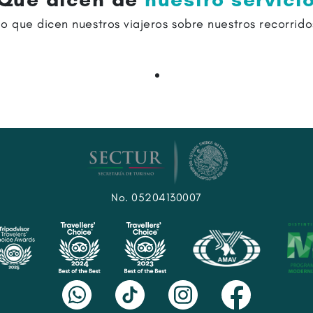
Lo que dicen nuestros viajeros sobre nuestros recorrido
No. 05204130007