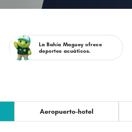
Playa Zicatela es un destino
de surf mundial.
Aeropuerto-hotel