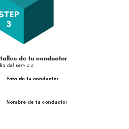
sfruta el servicio
Door to door
service
Te ayudara
con tu equipaje