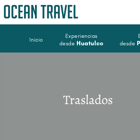
Experiencias
Inicio
Huatulco
desde
desde
Traslados