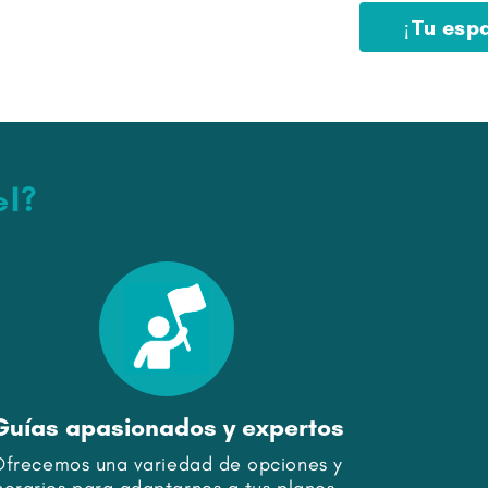
¡Tu esp
el?
Guías apasionados y expertos
Conexi
Ofrecemos una variedad de opciones y
Ofrece