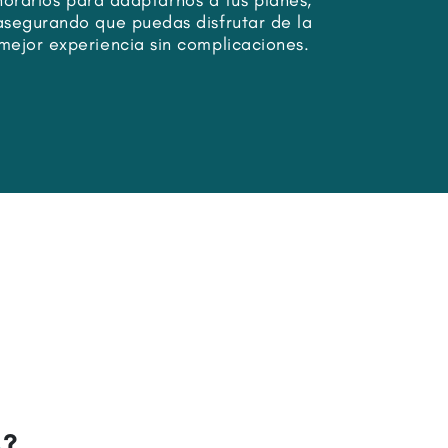
horarios para adaptarnos a tus planes,
sumer
asegurando que puedas disfrutar de la
permitié
mejor experiencia sin complicaciones.
tradicione
o
?