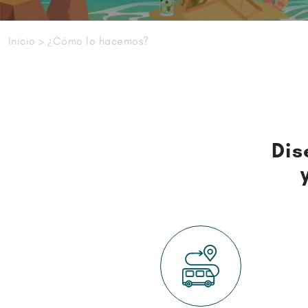
Inicio
> ¿Cómo lo hacemos?
Dis