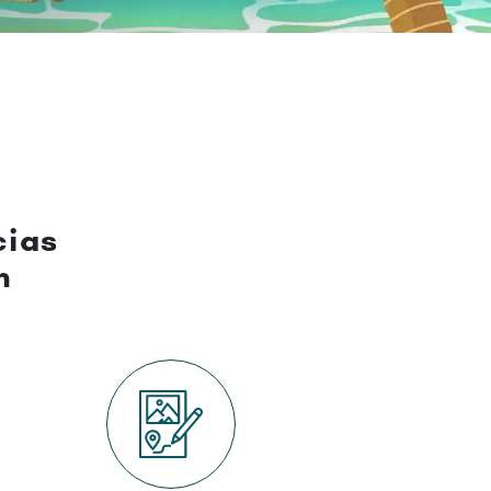
cias
n