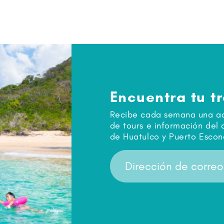
Encuentra tu t
Recibe cada semana una act
de tours e información del 
de Huatulco y Puerto Escon