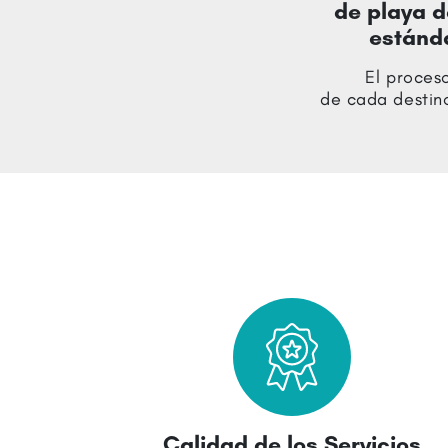
de playa 
estánda
El proceso
de cada destin
Calidad de los Servicios